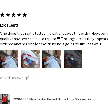
★
★
★
★
★
Excellent!!.
One thing that really tested my patience was this order. However, 
quality i have ever seen in a replica !!!. The tags are as they appea
ordered another one for my friend he is going to like it as well
4+
Was this review helpful?
1998-1999 Manchester United Home Long Sleeves Retr...