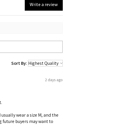
Write a review
Sort By:
2 days ago
t.
 I usually wear a size M, and the
ng future buyers may want to