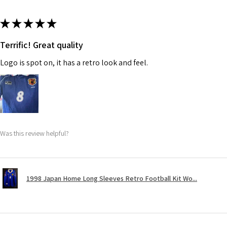
★
★
★
★
★
Terrific! Great quality
Logo is spot on, it has a retro look and feel.
Was this review helpful?
1998 Japan Home Long Sleeves Retro Football Kit Wo...