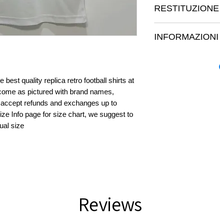
RESTITUZIONE
dove aggiungere ulter
come, ad esempio, di
Sono una politica di
per la cura e la pul
INFORMAZIONI 
luogo ideale dove far
ideale dove parlare d
caso essi siano insod
prodotto e di come i 
Sono un'informativa 
una politica traspar
<-p>
ideale dove aggiunger
ottimo modo per crear
metodi di spedizione,
best quality replica retro football shirts at 
clienti sulla sicurez
informazioni trasparen
s come as pictured with brand names, 
modo migliore per cos
 accept refunds and exchanges up to 
clienti che possono a
ze Info page for size chart, we suggest to 
<-p>
ual size
Reviews