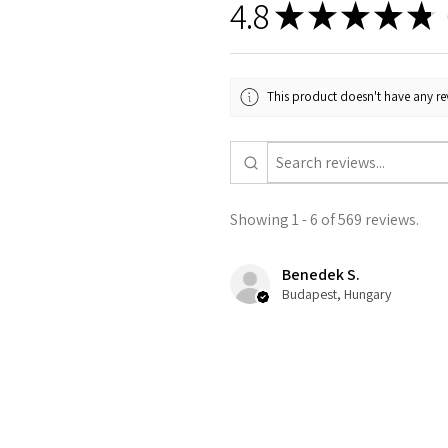
4.8
★
★
★
★
★
5
This product doesn't have any rev
Showing 1 - 6 of 569 reviews.
Benedek S.
Budapest, Hungary