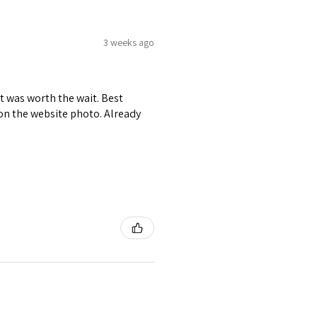
3 weeks ago
it was worth the wait. Best
r on the website photo. Already