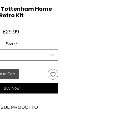
6 Tottenham Home
Retro Kit
Price
£29.99
Size
*
d to Cart
Buy Now
 SUL PRODOTTO
l prodotto. Sono un luogo ideale