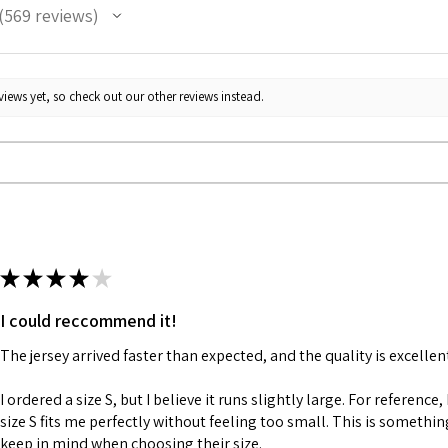
569
reviews
69
iews yet, so check out our other reviews instead.
★
★
★
★
★
I could reccommend it!
The jersey arrived faster than expected, and the quality is excellen
I ordered a size S, but I believe it runs slightly large. For reference,
size S fits me perfectly without feeling too small. This is somethi
keep in mind when choosing their size.