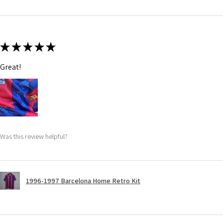
★
★
★
★
★
Great!
Was this review helpful?
1996-1997 Barcelona Home Retro Kit